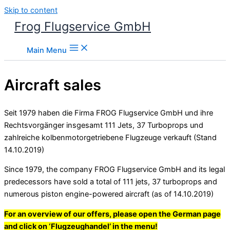
Skip to content
Frog Flugservice GmbH
Main Menu
Aircraft sales
Seit 1979 haben die Firma FROG Flugservice GmbH und ihre
Rechtsvorgänger insgesamt 111 Jets, 37 Turboprops und
zahlreiche kolbenmotorgetriebene Flugzeuge verkauft (Stand
14.10.2019)
Since 1979, the company FROG Flugservice GmbH and its legal
predecessors have sold a total of 111 jets, 37 turboprops and
numerous piston engine-powered aircraft (as of 14.10.2019)
For an overview of our offers, please open the German page
and click on ‘Flugzeughandel’ in the menu!